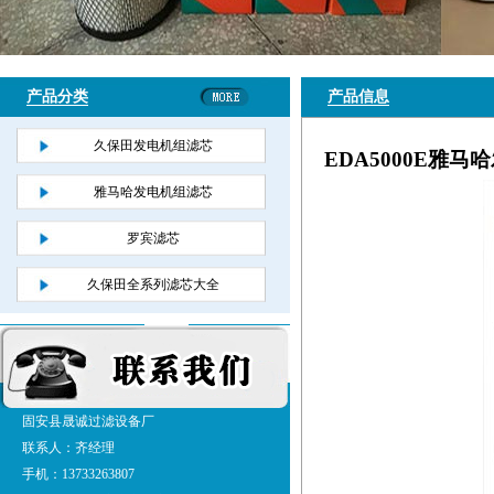
产品分类
产品信息
久保田发电机组滤芯
EDA5000E雅
雅马哈发电机组滤芯
罗宾滤芯
久保田全系列滤芯大全
固安县晟诚过滤设备厂
联系人：齐经理
手机：13733263807